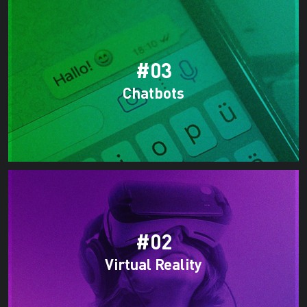
#03
Chatbots
#02
Virtual Reality